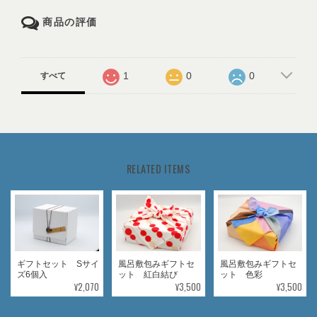
商品の評価
1
0
0
すべて
RELATED ITEMS
ギフトセット Sサイ
風呂敷包みギフトセ
風呂敷包みギフトセ
ズ6個入
ット 紅白結び
ット 色彩
¥2,070
¥3,500
¥3,500